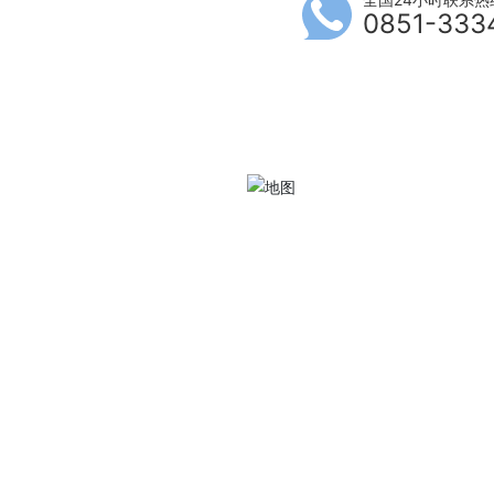
0851-333
技力量和强大的科研实
设计专利等自主知识产
强与国内外科研机构的交
不断加强对品牌的整体提
，多年来不断创新研制新
沿，产品远销美国、巴