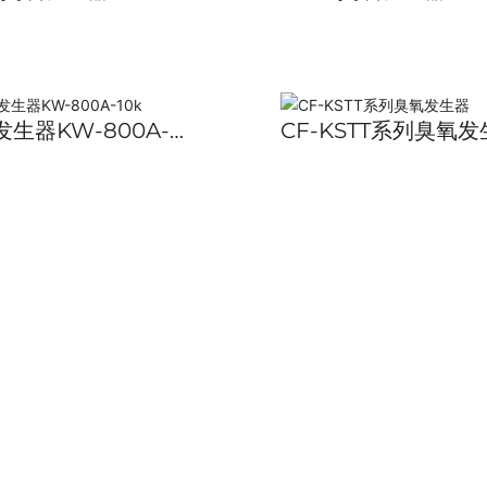
毒机口罩厂食品厂化
氧机食品车间化妆品
厂养殖场臭氧机
场臭氧消毒机ozone
生器KW-800A-
CF-KSTT系列臭氧