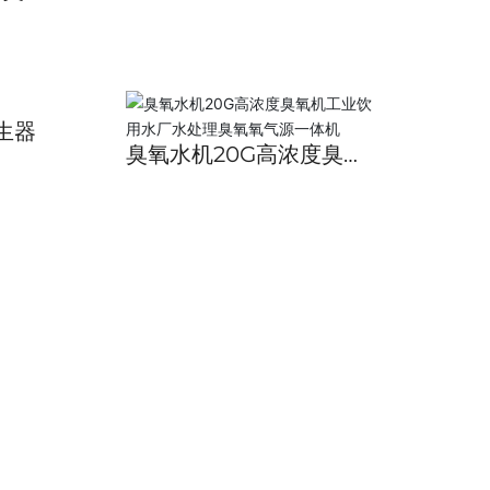
养殖
发生器
臭氧水机20G高浓度臭氧
机工业饮用水厂水处理臭
氧氧气源一体机