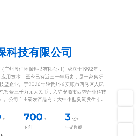
保科技有限公司
（广州粤佳环保科技有限公司）成立于1992年，
）应用技术，至今已有近三十年历史，是一家集研
技型企业。于2020年经贵州省安顺市西秀区人民
总投资三千万元人民币，入驻安顺市西秀产业科技
方米）。公司自主研发产品有：大中小型臭氧发生器、
厂部监督电话：13602783567
杀菌消毒柜、臭氧浓度检测仪、空气净化器、臭氧
0
700
3
+
+
亿+
联系电话1：15626291942
专利
年销售额
线