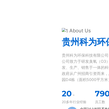
About Us
贵州科为环
贵州科为环保科技有限公司
公司致力于研发臭氧（O3
发、生产、销售于一体的科
政府从广州招商引资而来，
园D4栋（面积5000平
臭氧配件、臭氧电源、臭氧
20
79
机、制氧机、臭氧设备等。
+
20多年行业经验
员工数
全国24小时联系热