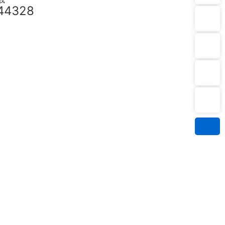
联系电话2：13116360005
44328
邮箱1：Chloe@Kwo3.com
邮箱2：James@kwo3.com
微信二维码
WhatsApp：8613116360005
扫一扫微信二维码
关注我们动态