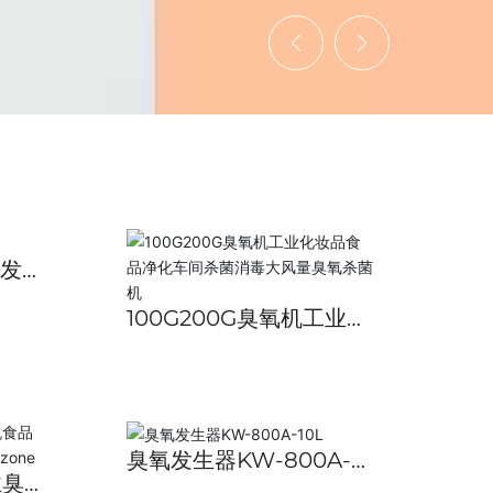
氧发
100G200G臭氧机工业化
妆品食品净化车间杀菌消
毒大风量臭氧杀菌机
臭氧发生器KW-800A-
业臭
10L