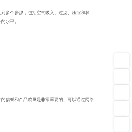
及到多个步骤，包括空气吸入、过滤、压缩和释
吸的水平。
厂部监督电话：13602783567
联系电话1：15626291942
联系电话2：13116360005
家的信誉和产品质量是非常重要的。可以通过网络
邮箱1：Chloe@Kwo3.com
邮箱2：James@kwo3.com