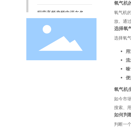
氧气机
探索高频变频电源在各
氧气机
行业的应用方案
放。通
选择氧
高频变频电源的奥秘探
选择氧
讨
用
高压变压器臭氧检测仪
流
的多样应用场景
噪
便
高压变压器臭氧检测仪
的工作原理与应用探讨
氧气机
如今市
高压变压器臭氧检测仪
搜索、
的应用与行业方案探讨
如何判
判断一
高压变压器臭氧检测仪