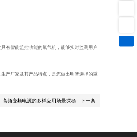
微信二维码
WhatsApp：8613116360005
扫一扫微信二维码
发具有智能监控功能的氧气机，能够实时监测用户
关注我们动态
机生产厂家及其产品特点，是您做出明智选择的重
高频变频电源的多样应用场景探秘
下一条