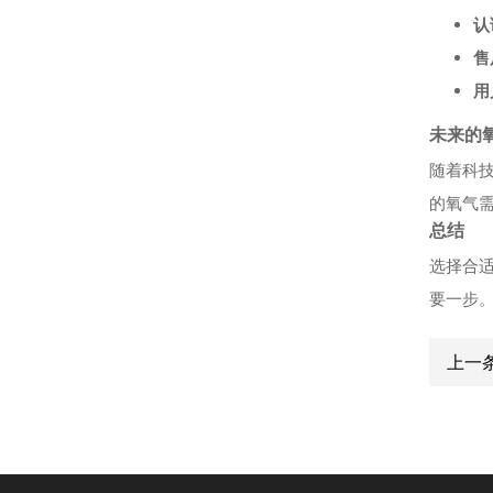
的知识全解析
认
售
高频高压电源供应商的
用
应用场景探讨
未来的
揭开高频高压电源供应
随着科
商的神秘面纱
的氧气
总结
高频高压电源供应商的
选择合
行业解决方案探索
要一步
探索高频高压电源供应
上一
商的世界
探索臭氧发生器源头工
厂的多种应用场景